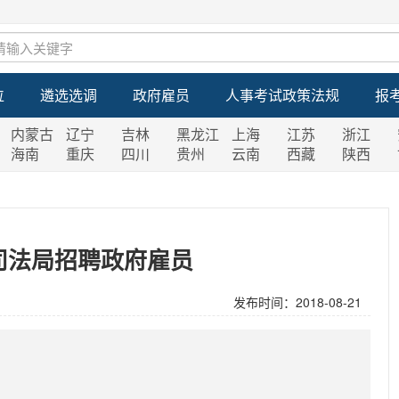
位
遴选选调
政府雇员
人事考试政策法规
报
内蒙古
辽宁
吉林
黑龙江
上海
江苏
浙江
海南
重庆
四川
贵州
云南
西藏
陕西
司法局招聘政府雇员
发布时间：2018-08-21