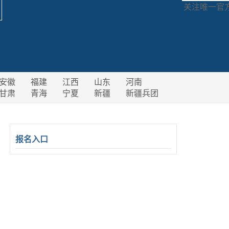
关注唯一官
安徽
福建
江西
山东
河南
甘肃
青海
宁夏
新疆
新疆兵团
报名入口