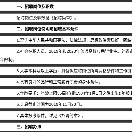
一、招聘岗位及职数
招聘岗位及职数见《招聘简章》。
二、招聘岗位说明与招聘基本条件
1.遵守中华人民共和国宪法、法律法规，思想政治素质好、团结
2.社会在职人员、2019年和2020年普通高校应届毕业生。外
年限制。
3.大学本科及以上学历，具备拟应聘岗位所需资格条件和工作能
4.具有良好的品行和正常履行职责的身体条件。
5.年龄要求：年龄上限35周岁(指1984年1月1日之后出生);年龄上
6.计算截止时间为2019年11月20日。
7.具体报考条件，详见《招聘简章》。
三、招聘办法