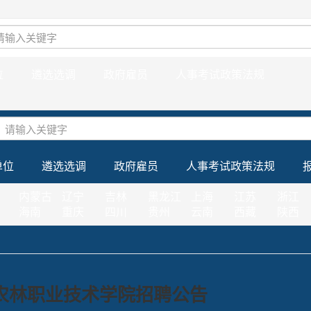
位
遴选选调
政府雇员
人事考试政策法规
单位
遴选选调
政府雇员
人事考试政策法规
内蒙古
辽宁
吉林
黑龙江
上海
江苏
浙江
海南
重庆
四川
贵州
云南
西藏
陕西
海农林职业技术学院招聘公告