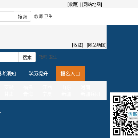
[收藏]
|
[网站地图]
教师
卫生
[收藏]
|
[网站地图]
教师
卫生
报考须知
学历提升
报名入口
安徽
福建
江西
山东
河南
甘肃
青海
宁夏
新疆
新疆兵团