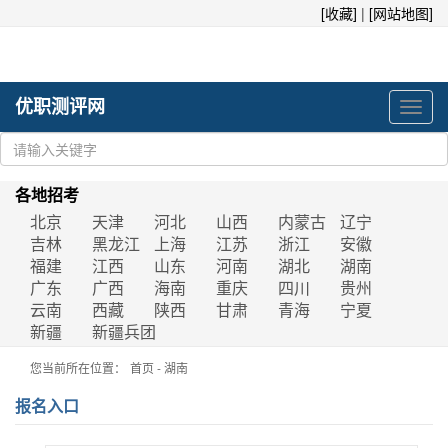
[收藏]
|
[网站地图]
优职测评网
Toggl
navig
各地招考
北京
天津
河北
山西
内蒙古
辽宁
吉林
黑龙江
上海
江苏
浙江
安徽
福建
江西
山东
河南
湖北
湖南
广东
广西
海南
重庆
四川
贵州
云南
西藏
陕西
甘肃
青海
宁夏
新疆
新疆兵团
您当前所在位置：
首页
-
湖南
报名入口