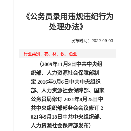
《公务员录用违规违纪行为
处理办法》
发布时间：2022-09-03
行业类别：
农、林、牧、渔业
（
2009
年
11
月
9
日中共中央组
织部、人力资源社会保障部制
定
2016
年
9
月
6
日中共中央组织
部、人力资源社会保障部、国家
公务员局修订
2021
年
8
月
25
日中
共中央组织部部务会会议修订
2
021
年
9
月
18
日中共中央组织部、
人力资源社会保障部发布）