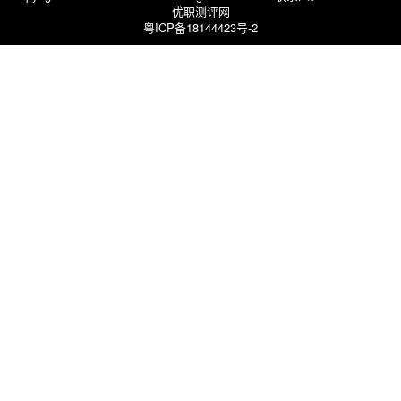
优职测评网
粤ICP备18144423号-2