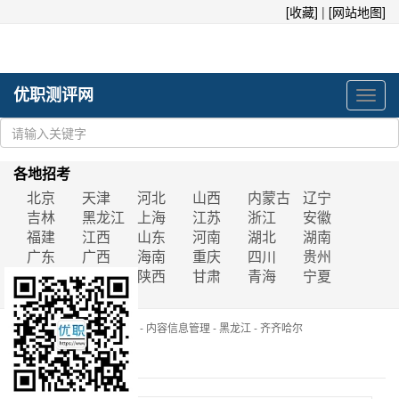
[收藏]
|
[网站地图]
优职测评网
Toggl
navig
各地招考
北京
天津
河北
山西
内蒙古
辽宁
吉林
黑龙江
上海
江苏
浙江
安徽
福建
江西
山东
河南
湖北
湖南
广东
广西
海南
重庆
四川
贵州
云南
西藏
陕西
甘肃
青海
宁夏
新疆
新疆兵团
您当前所在位置：
首页
-
内容信息管理
-
黑龙江
-
齐齐哈尔
报名入口