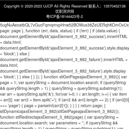
Copyright © 2020-2023 UJCP All Rights Reserved 联系人：13570452138
优职测评网
粤ICP备18144423号-2
5ugNuAeoatbQL7vGucFqmqmvpHnw52BOWus38ZeUERqhKOmOxUx2QfO
page: page }, function (err, data, status) { if (!err) { if (data.value) {
document.getElementById('ajaxElement_3_882_success').innerHTML
= data.html;
document.getElementById('ajaxElement_3_882_success').style.displa
= 'block'; } else {
document.getElementById('ajaxElement_3_882_failure').innerHTML =
data.html;
document.getElementById('ajaxElement_3_882_failure').style.display
= 'block'; } } else { } }); } function stlGetPageajaxElement_3_882(){ var
page = 1; var queryString = document.location.search; if (queryString
&& queryString.length > 1) { queryString = queryString.substring(1);
var arr = queryString.split('&'); for(var i=0; i < arr.length; i++) { var item
= arr[i]; var arr2 = item.split('='); if (arr2 && arr2.length == 2) { if (arr2[0]
=== 'page') { page = parseInt(arr2[1]); } } } } return page; }
stlDynamicajaxElement_3_882(stlGetPageajaxElement_3_882());
function stlRedirectajaxElement_3_882(page) { var queryString =
document.location.search; var parameters = ''; if (queryString &&
queryString.length > 1) { queryString = queryString.substring(1); var